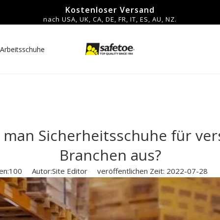
Kostenloser Versand
nach USA, UK, CA, DE, FR, IT, ES, AU, NZ.
Arbeitsschuhe
Über uns
Kontakt
 man Sicherheitsschuhe für ve
Branchen aus?
en:
100
Autor:Site Editor veröffentlichen Zeit: 2022-07-28 