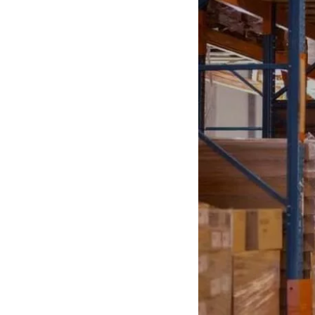
Zubehör
Wasserfest
Antistatisch
Elektrische Gefahr
Ziehen Sie an
Schnüren
Frauen
Herbst
CSA-Stiefel
Orthopädische Schuhe