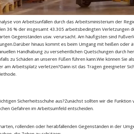
Analyse von Arbeitsunfällen durch das Arbeitsministerium der Re
en 36 % der insgesamt 43.305 arbeitsbedingten Verletzungen d
ten Gegenständen usw. verursacht. Am häufigsten sind Fußverl
zungen.Darüber hinaus kommt es beim Umgang mit heißen oder ä
manuellen Handhabung zu versehentlichen Quetschungen durch her
lls zu Schäden an unseren Füßen führen kann.Wie können Sie also
ter am Arbeitsplatz verletzen?Dann ist das Tragen geeigneter Sic
Methode.
richtigen Sicherheitsschuhe aus?Zunächst sollten wir die Funktion
chen Gefahren im Arbeitsumfeld entscheiden.
 harten, rollenden oder herabfallenden Gegenständen in der Um
 haben, die Zehen zu schützen;