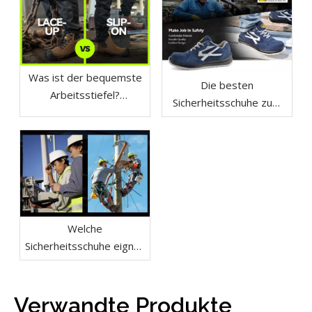
Was ist der bequemste
Die besten
Arbeitsstiefel?
Sicherheitsschuhe zum
Schnürschuhe vs. Slip-On-
Tragen mit Jeans
Schuhe
Welche
Sicherheitsschuhe eignen
sich für den Elektroberuf?
Elektrische Gefahr vs.
statische Ableitung
Verwandte Produkte