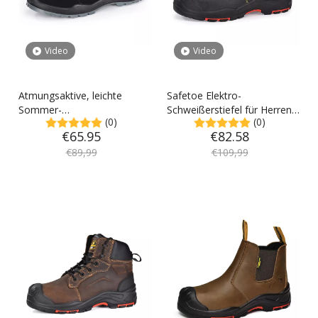
Video
Video
Atmungsaktive, leichte
Safetoe Elektro-
Sommer-
Schweißerstiefel für Herren,
(0)
(0)
Sicherheitsarbeitsschuhe aus
funkensichere mittelhohe
€
65.95
€
82.58
Leder mit Stahlkappe von
Arbeitsstiefel mit
Safetoe
€
89,99
zusammengesetzter
€
109,99
Zehenpartie