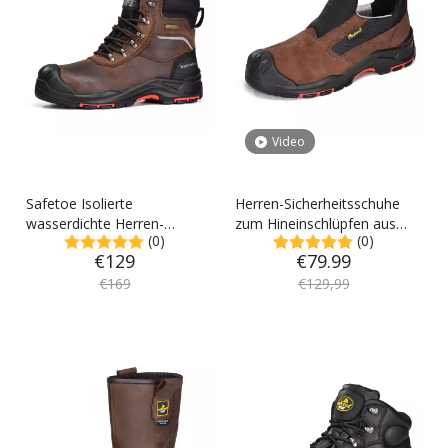
Video
Safetoe Isolierte
Herren-Sicherheitsschuhe
wasserdichte Herren-
zum Hineinschlüpfen aus
(0)
(0)
Arbeitsstiefel,
Rindsleder mit niedriger
€
129
€
79.99
Verbundzehen-Industrie-
Höhe und
Sicherheitsstiefel, Winter-
€
169
zusammengesetzter
€
129,99
Arbeitsstiefel
Zehenpartie