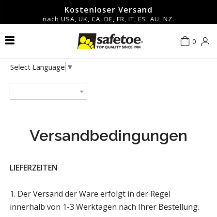
Kostenloser Versand
nach USA, UK, CA, DE, FR, IT, ES, AU, NZ.
0
Sicherheitsschuhe und -stiefel
Kontaktiere uns
Über uns
Männer
Männer
Heiß
Select Language
▼
Schutzbrillen und Schutzbrillen
Neu eingetroffen
Frauen
Frauen
Blog
Datenschutzrichtlinie
Arbeitshandschuhe
FAQ
Nutzungsbedingungen
▼Nach Funktionen einkaufen▼
Versandbedingungen
Sicherheitshelm
Versandbedingungen
LIEFERZEITEN
Sicherheits-Ohrenschützer
Rückgabe- und Rückerstattungsrichtlinie
1. Der Versand der Ware erfolgt in der Regel
Zubehör
innerhalb von 1-3 Werktagen nach Ihrer Bestellung.