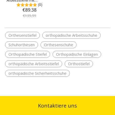
Arbeitsstiefel mit
(0)
zusammengesetzter
€
89.38
Zehenpartie,
Fußgewölbeunterstützung,
€
139,99
Schmerzlinderung, bei
Plantarfasziitis und Arthritis
Orthesenstiefel
orthopädische Arbeitsschuhe
Schuhorthesen
Orthesenschuhe
Orthopädische Stiefel
Orthopädische Einlagen
orthopädische Arbeitsstiefel
Orthostiefel
orthopädische Sicherheitsschuhe
Kontaktiere uns