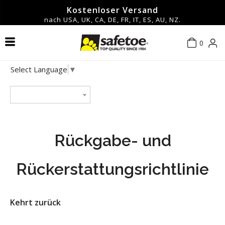
Kostenloser Versand
nach USA, UK, CA, DE, FR, IT, ES, AU, NZ.
0
Sicherheitsschuhe und -stiefel
Kontaktiere uns
Über uns
Männer
Männer
Heiß
Select Language
▼
Schutzbrillen und Schutzbrillen
Neu eingetroffen
Frauen
Frauen
Blog
Datenschutzrichtlinie
Arbeitshandschuhe
FAQ
Nutzungsbedingungen
▼Nach Funktionen einkaufen▼
Rückgabe- und
Sicherheitshelm
Versandbedingungen
Rückerstattungsrichtlinie
Sicherheits-Ohrenschützer
Rückgabe- und Rückerstattungsrichtlinie
Kehrt zurück
Zubehör