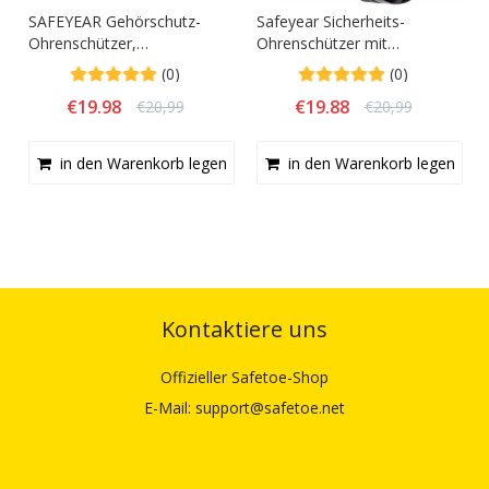
SAFEYEAR Gehörschutz-
Safeyear Sicherheits-
Ohrenschützer,
Ohrenschützer mit
Lärmreduzierende
Geräuschunterdrückung,
(0)
(0)
Sicherheits-Ohrenschützer
verstellbarer Ohrenschützer
€
19.98
€
19.88
€
20,99
€
20,99
für Schützen
mit Schallreduzierung,
Gehörschutz für Schießen,
Schlafen, Arbeiten
in den Warenkorb legen
in den Warenkorb legen
Kontaktiere uns
Offizieller Safetoe-Shop
E-Mail: support@safetoe.net