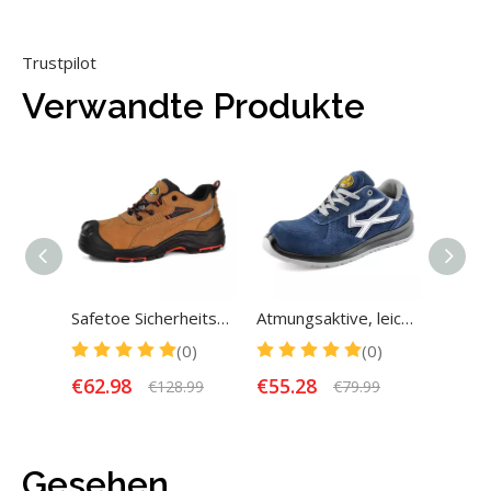
Trustpilot
Verwandte Produkte
Safetoe Sicherheits-Arbeitsschuhe aus echtem Leder mit Überkappen
Atmungsaktive, leichte Sicherheits-Arbeitsschuhe von Safetoe mit Verbundkappe
(0)
(0)
€
62.98
€
55.28
€
64.
€
128.99
€
79.99
Gesehen