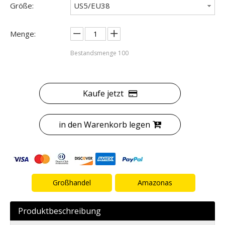
Größe:
US5/EU38
Menge:
Bestandsmenge
100
Kaufe jetzt
in den Warenkorb legen
Großhandel
Amazonas
Produktbeschreibung